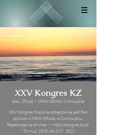
XXV Kongres KZ
sob., 25 cze
  |  
ORW GRAAL Świnoujście
XXV Kongres Kościoła odbędzie się jeśli Pan
pozwoli w ORW GRAAL w Świnoujściu.
Rejestracja na stronie --> http://kongres.kz.pl/
I Turnus: 25.06 do 2.07. 2022