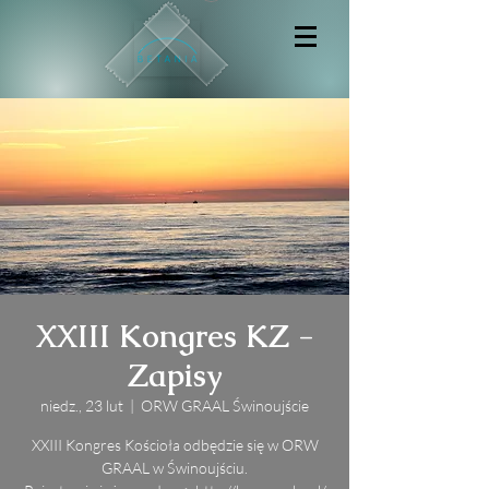
XXIII Kongres KZ -
Zapisy
niedz., 23 lut
  |  
ORW GRAAL Świnoujście
XXIII Kongres Kościoła odbędzie się w ORW
GRAAL w Świnoujściu.