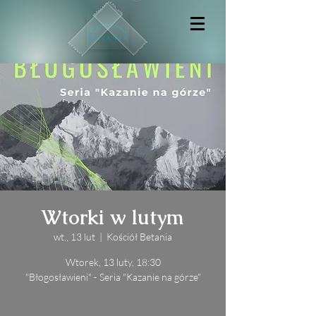
Wtorki w lutym
wt., 13 lut
  |  
Kościół Betania
Wtorek, 13 luty, 18:30
"Błogosławieni" - Seria "Kazanie na górze"