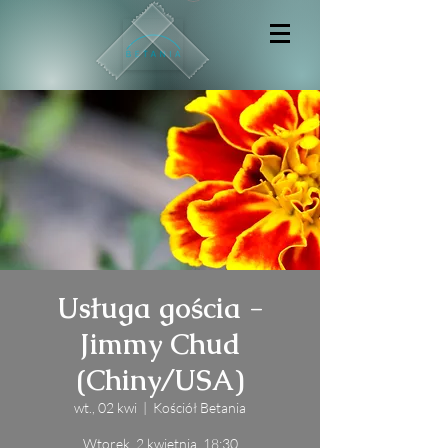
Usługa gościa -
Jimmy Chud
(Chiny/USA)
wt., 02 kwi
  |  
Kościół Betania
Wtorek, 2 kwietnia, 18:30