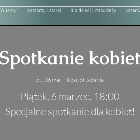
"Witamy"
pastorzy i starsi
dla dzieci i młodzieży
kazani
Spotkanie kobie
pt., 06 mar
  |  
Kościół Betania
Piątek, 6 marzec, 18:00
Specjalne spotkanie dla kobiet!