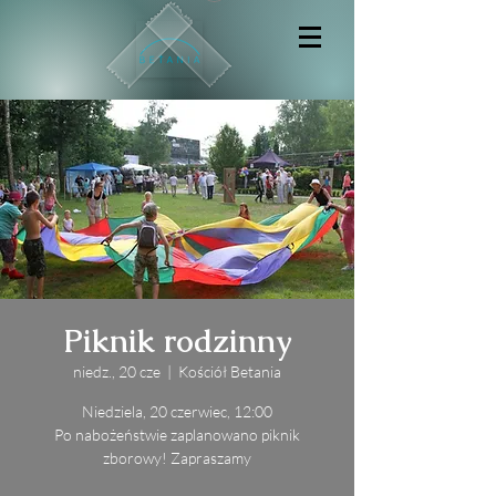
Piknik rodzinny
niedz., 20 cze
  |  
Kościół Betania
Niedziela, 20 czerwiec, 12:00
Po nabożeństwie zaplanowano piknik
zborowy! Zapraszamy