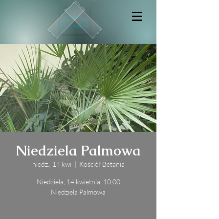
Niedziela Palmowa
niedz., 14 kwi
  |  
Kościół Betania
Niedziela, 14 kwietnia, 10:00
Niedziela Palmowa