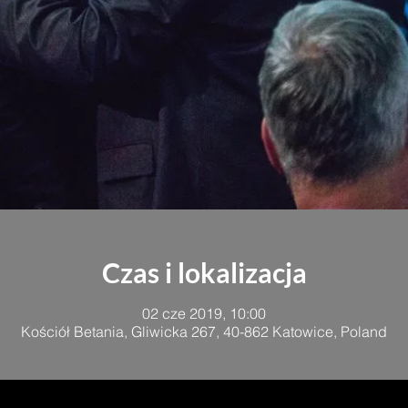
Czas i lokalizacja
02 cze 2019, 10:00
Kościół Betania, Gliwicka 267, 40-862 Katowice, Poland