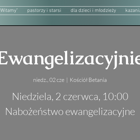
"Witamy"
pastorzy i starsi
dla dzieci i młodzieży
kazani
Ewangelizacyjni
niedz., 02 cze
  |  
Kościół Betania
Niedziela, 2 czerwca, 10:00
Nabożeństwo ewangelizacyjne