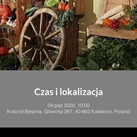
Czas i lokalizacja
04 paź 2020, 10:00
Kościół Betania, Gliwicka 267, 40-862 Katowice, Poland