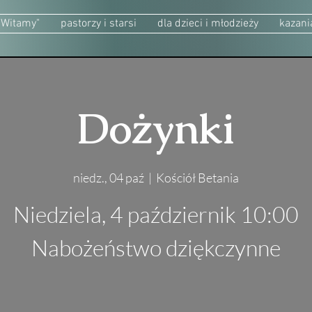
"Witamy"
pastorzy i starsi
dla dzieci i młodzieży
kazani
Dożynki
niedz., 04 paź
  |  
Kościół Betania
Niedziela, 4 październik 10:00
Nabożeństwo dziękczynne