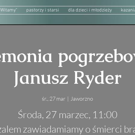
"Witamy"
pastorzy i starsi
dla dzieci i młodzieży
kazani
emonia pogrzebo
Janusz Ryder
śr., 27 mar
  |  
Jaworzno
Środa, 27 marzec, 11:00
żalem zawiadamiamy o śmierci br