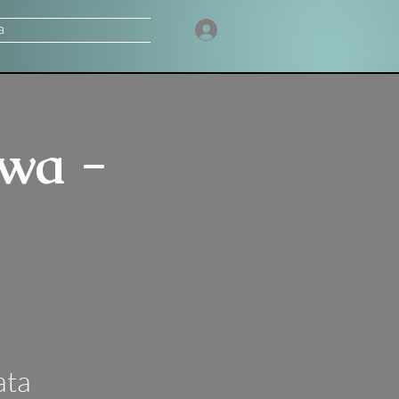
a
wa -
ata