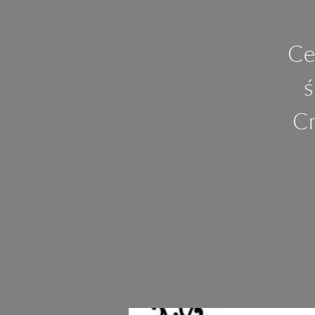
Ce
ś
Cm