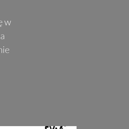
ę w
na
nie