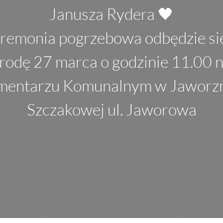
Janusza Rydera 🖤
remonia pogrzebowa odbędzie si
rodę 27 marca o godzinie 11.00 
entarzu Komunalnym w Jaworz
Szczakowej ul. Jaworowa
czekamy na ciebie
zobacz inne wydarzenia