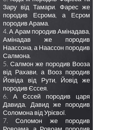
Зару від Тамари. Фарес же
породив Есрома, а Есром
породив Арама.
4. А Арам породив Амінадава,
Амінадав же породив
Наассона, а Наассон породив
Салмона.
5. Салмон же породив Вооза
від Рахави, а Вооз породив
Йовіда від Рути, Йовід же
породив Єссея.
6. А Єссей породив царя
Давида, Давид же породив
Соломона від Урієвої.
7. Соломон же породив
Ровоама, а Ровоам породив