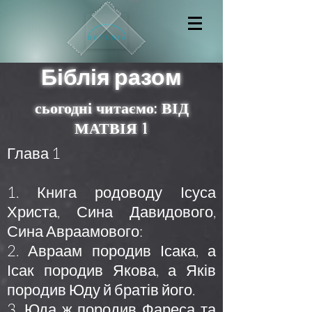
Біблія разом
сьогодні читаємо: ВІД
МАТВІЯ 1
Глава 1
1. Книга родоводу Ісуса
Христа, Сина Давидового,
Сина Авраамового:
2. Авраам породив Ісака, а
Ісак породив Якова, а Яків
породив Юду й братів його.
3. Юда ж породив Фареса та