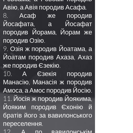
Авію, а Авія породив Асафа.
8. Асаф же породив
Йосафата, а Йосафат
породив Йорама, Йорам же
породив Озію.
9. Озія ж породив Йоатама, а
Йоатам породив Ахаза, Ахаз
же породив Єзекію.
10. А Єзекія породив
Манасію, Манасія ж породив
Амоса, а Амос породив Йосію.
11. Йосія ж породив Йоякима,
Йояким породив Єхонію й
братів його за вавилонського
переселення.
12. А по вавилонськім