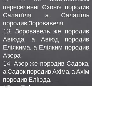
переселенні Єхонія породив
Салатіїля, а Салатіїль
породив Зоровавеля.
13. Зоровавель же породив
Авіюда, а Авіюд породив
Еліякима, а Еліяким породив
Азора.
14. Азор же породив Садока,
а Садок породив Ахіма, а Ахім
породив Еліюда.
15. Еліюд же породив
Елеазара, а Елеазар породив
Маттана, а Маттан породив
Якова.
16. А Яків породив Йосипа,
мужа Марії, що з неї родився